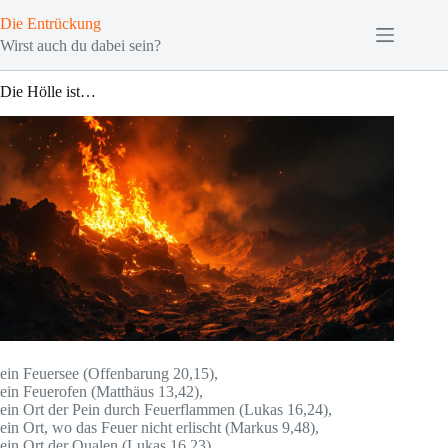
Zum
Die Entrückung
Inhalt
springen
Wirst auch du dabei sein?
Die Hölle ist…
ein Feuersee (Offenbarung 20,15),
ein Feuerofen (Matthäus 13,42),
ein Ort der Pein durch Feuerflammen (Lukas 16,24),
ein Ort, wo das Feuer nicht erlischt (Markus 9,48),
ein Ort der Qualen (Lukas 16,23),