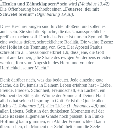
„Heulen und Zähneklappern“
sein wird
(Matthäus 13,42)
.
Die Offenbarung beschreibt einen
„Feuersee, der mit
Schwefel brennt“
(Offenbarung 19,20)
.
Diese Beschreibungen sind furchteinflößend und sollen es
auch sein. Sie sind die Sprache, die das Unaussprechliche
greifbar machen soll. Doch das Feuer ist nur ein Symbol für
eine weitaus tiefere, schrecklichere Realität. Die wahre Essenz
der Hölle ist die Trennung von Gott. Der Apostel Paulus
schreibt im 2. Thessalonicherbrief 1,9, dass jene, die Gott
nicht anerkennen, „die Strafe des ewigen Verderbens erleiden
werden, fern vom Angesicht des Herrn und von der
Herrlichkeit seiner Macht.“
Denk darüber nach, was das bedeutet. Jede einzelne gute
Sache, die Du jemals in Deinem Leben erfahren hast – Liebe,
Freude, Frieden, Schönheit, Freundschaft, ein Lachen, ein
Moment der Stille, die Wärme der Sonne auf Deiner Haut –
all das hat seinen Ursprung in Gott. Er ist die Quelle allen
Lichts
(1. Johannes 1,5)
, aller Liebe
(1. Johannes 4,8)
und
allen Lebens. Selbst in den dunkelsten Momenten auf der
Erde ist seine allgemeine Gnade noch präsent. Ein Funke
Hoffnung kann glimmen, ein Akt der Freundlichkeit kann
überraschen, ein Moment der Schönheit kann die Seele