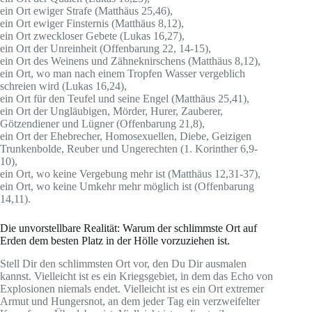
ein Ort ewiger Strafe (Matthäus 25,46),
ein Ort ewiger Finsternis (Matthäus 8,12),
ein Ort zweckloser Gebete (Lukas 16,27),
ein Ort der Unreinheit (Offenbarung 22, 14-15),
ein Ort des Weinens und Zähneknirschens (Matthäus 8,12),
ein Ort, wo man nach einem Tropfen Wasser vergeblich
schreien wird (Lukas 16,24),
ein Ort für den Teufel und seine Engel (Matthäus 25,41),
ein Ort der Ungläubigen, Mörder, Hurer, Zauberer,
Götzendiener und Lügner (Offenbarung 21,8),
ein Ort der Ehebrecher, Homosexuellen, Diebe, Geizigen
Trunkenbolde, Reuber und Ungerechten (1. Korinther 6,9-
10),
ein Ort, wo keine Vergebung mehr ist (Matthäus 12,31-37),
ein Ort, wo keine Umkehr mehr möglich ist (Offenbarung
14,11).
Die unvorstellbare Realität: Warum der schlimmste Ort auf
Erden dem besten Platz in der Hölle vorzuziehen ist.
Stell Dir den schlimmsten Ort vor, den Du Dir ausmalen
kannst. Vielleicht ist es ein Kriegsgebiet, in dem das Echo von
Explosionen niemals endet. Vielleicht ist es ein Ort extremer
Armut und Hungersnot, an dem jeder Tag ein verzweifelter