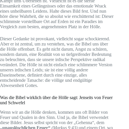
Kampf ums Überleben ist. Vielleicht ist es die sterile
Einsamkeit eines Gefängnisses oder das emotionale Wrack
eines unheilbaren Leidens. Halte dieses Bild fest. Und nun
höre diese Wahrheit, die so absolut wie erschütternd ist: Dieser
schlimmste vorstellbare Ort auf Erden ist ein Paradies im
Vergleich zum besten, angenehmsten Platz in der Hölle.
Dieser Gedanke ist provokant, vielleicht sogar schockierend.
Aber er ist zentral, um zu verstehen, was die Bibel uns über
die Hölle offenbart. Es geht nicht darum, Angst zu schüren,
sondern darum, eine Realität von so tiefgreifender Bedeutung
zu beleuchten, dass sie unsere irdische Perspektive radikal
verändert. Die Hölle ist nicht einfach eine schlimmere Version
unseres irdischen Leids; sie ist eine völlig andere
Daseinsebene, definiert durch eine einzige, alles
entscheidende Tatsache: die völlige und endgültige
Abwesenheit Gottes.
Was die Bibel wirklich über die Hölle sagt: Jenseits von Feuer
und Schwefel
Wenn wir an die Hölle denken, kommen uns oft Bilder von
Feuer und Qualen in den Sinn. Und ja, die Bibel verwendet
diese Bilder. Jesus selbst spricht von der „Gehenna“, dem
„unauslöschlichen Feuer“
(Markus 9,43)
und einem Ort, wo