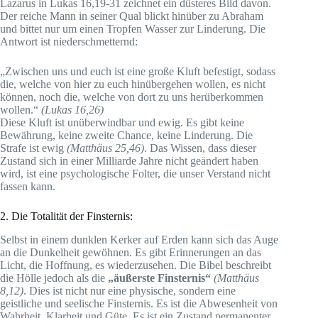
Lazarus in Lukas 16,19-31 zeichnet ein düsteres Bild davon.
Der reiche Mann in seiner Qual blickt hinüber zu Abraham
und bittet nur um einen Tropfen Wasser zur Linderung. Die
Antwort ist niederschmetternd:
„Zwischen uns und euch ist eine große Kluft befestigt, sodass
die, welche von hier zu euch hinübergehen wollen, es nicht
können, noch die, welche von dort zu uns herüberkommen
wollen.“
(Lukas 16,26)
Diese Kluft ist unüberwindbar und ewig. Es gibt keine
Bewährung, keine zweite Chance, keine Linderung. Die
Strafe ist ewig
(Matthäus 25,46)
. Das Wissen, dass dieser
Zustand sich in einer Milliarde Jahre nicht geändert haben
wird, ist eine psychologische Folter, die unser Verstand nicht
fassen kann.
2. Die Totalität der Finsternis:
Selbst in einem dunklen Kerker auf Erden kann sich das Auge
an die Dunkelheit gewöhnen. Es gibt Erinnerungen an das
Licht, die Hoffnung, es wiederzusehen. Die Bibel beschreibt
die Hölle jedoch als die
„äußerste Finsternis“
(Matthäus
8,12)
. Dies ist nicht nur eine physische, sondern eine
geistliche und seelische Finsternis. Es ist die Abwesenheit von
Wahrheit, Klarheit und Güte. Es ist ein Zustand permanenter