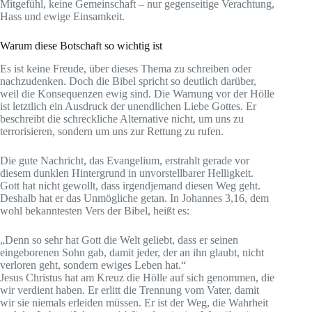
Mitgefühl, keine Gemeinschaft – nur gegenseitige Verachtung,
Hass und ewige Einsamkeit.
Warum diese Botschaft so wichtig ist
Es ist keine Freude, über dieses Thema zu schreiben oder
nachzudenken. Doch die Bibel spricht so deutlich darüber,
weil die Konsequenzen ewig sind. Die Warnung vor der Hölle
ist letztlich ein Ausdruck der unendlichen Liebe Gottes. Er
beschreibt die schreckliche Alternative nicht, um uns zu
terrorisieren, sondern um uns zur Rettung zu rufen.
Die gute Nachricht, das Evangelium, erstrahlt gerade vor
diesem dunklen Hintergrund in unvorstellbarer Helligkeit.
Gott hat nicht gewollt, dass irgendjemand diesen Weg geht.
Deshalb hat er das Unmögliche getan. In Johannes 3,16, dem
wohl bekanntesten Vers der Bibel, heißt es:
„Denn so sehr hat Gott die Welt geliebt, dass er seinen
eingeborenen Sohn gab, damit jeder, der an ihn glaubt, nicht
verloren geht, sondern ewiges Leben hat.“
Jesus Christus hat am Kreuz die Hölle auf sich genommen, die
wir verdient haben. Er erlitt die Trennung vom Vater, damit
wir sie niemals erleiden müssen. Er ist der Weg, die Wahrheit