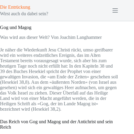
Zum
Die Entrückung
Inhalt
springen
Wirst auch du dabei sein?
Gog und Magog
Was wird aus dieser Welt? Von Joachim Langhammer
Je näher die Wiederkunft Jesu Christi rückt, umso greifbarer
wird ein weiteres endzeitliches Ereignis, das im Alten
Testament bereits vorausgesagt wurde, sich aber bis zum
heutigen Tage noch nicht erfüllt hat: In den Kapiteln 38 und
39 des Buches Hesekiel spricht der Prophet von einer
gewaltigen Invasion, die »am Ende der Zeiten« geschehen soll
(Hesekiel 38,8). Aus dem »äußersten Norden« (von Israel aus
gesehen) wird sich ein gewaltiges Heer aufmachen, um gegen
das Volk Israel zu ziehen. Dieser Überfall auf das Heilige
Land wird von einer Macht angeführt werden, die in der
Heiligen Schrift als »Gog, der im Lande Magog ist«
bezeichnet wird (Hesekiel 38,2).
Das Reich von Gog und Magog und der Antichrist und sein
Reich