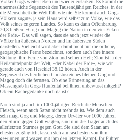
Völker Gogs weiter leben und wieder erstarken. Es kommt die
unermessliche Segenszeit des Tausendjährigen Reiches, in der
die Menschheit die Welt füllt wie nie. Sie kommt auch Gogs
Völkern zugute, ja sein Haus wird selbst zum Volke, wie das
Volk seines engeren Landes. So kann es dann Offenbarung
20,8 heißen: »Gog und Magog die Nation in den vier Ecken
der Erde.« Das will sagen, dass sie auch jetzt wieder die
Völker im äußersten Norden und im äußersten Süden
darstellen. Vielleicht wird aber damit nicht nur die örtliche,
geographische Ferne bezeichnet, sondern auch ihre innere
Stellung, ihre Ferne von Zion und seinem Heil; Zion ist ja der
Heilsmittelpunkt der Welt, »der Nabel der Erde«, wie wir
gerade auch von Hesekiel 38,12 hören. Auch in der
Segenszeit des herrlichen Christusreiches bleiben Gog und
Magog doch die fernsten. Ob eine Erinnerung an das
Massengrab in Gogs Haufental bei ihnen unbewusst mitgeht?
Ob ein Rachegedanke noch da ist?
Noch sind ja auch im 1000-jährigen Reich die Menschen
Fleisch, wenn auch Satan nicht mehr da ist. Wie dem auch
sein mag, Gog und Magog, deren Urväter vor 1000 Jahren
den Sturm gegen Gott wagten, sind nun die Träger auch des
allerletzten Sturmes gegen Gott. Sie sind dem Satan am
ehesten zugänglich, lassen sich am raschesten von ihm
gewinnen und wagen mit ihm den letzten Kampf. Ihr Führer