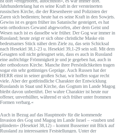
ist dort »erdgeboren, autochthon«, es war immer dort.
Jahrhundertelang hat es seine Kraft in der versteinerten
russischen Kirche, die der Riesenheere und Polizisten der
Zaren sich bedienten; heute hat es seine Kraft in den Sowjets.
Gewiss ist es gegen früher ins Satanische gesteigert, es hat
sein orthodoxes Gewand abgeworfen, aber dem Geist und
Wesen nach ist es dasselbe wie früher. Der Gog war immer in
Russland; heute zeigt er sich ohne christliche Maske ein
bedeutsames Stück näher dem Ziele zu, das sein Schicksal
nach Hesekiel 38,1-23 u. Hesekiel 39,1-29 sein soll. Mit dem
Gesagten soll nicht geleugnet sein, dass es auch in Russland
eine aufrichtige Frömmigkeit je und je gegeben hat, auch in
der orthodoxen Kirche. Manche ihrer Persönlichkeiten tragen
sogar ein sehr gottinniges Gepräge. Auch Russen hat der
HERR einst in seiner großen Schar, wir hoffen sogar recht
viele. Aber der gottfeindliche Charakter der Entwicklung
Russlands in Staat und Kirche, das Gogtum im Lande Magog
bleibt davon unberührt. Der wahre Charakter ist heute nur
offener, unverhüllter, während er sich früher unter frommen
Formen verbarg.«
Auch in Bezug auf das Hauptmotiv für die kommende
Invasion des Gog und Magog im Lande Israel – »rauben und
plündern« (Hesekiel 38,12) – kommt Bussemer mit Blick auf
Russland zu interessanten Feststellungen. Unter der