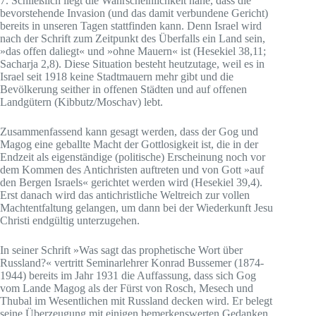
7. Schließlich liegt die Wahrscheinlichkeit nahe, dass die
bevorstehende Invasion (und das damit verbundene Gericht)
bereits in unseren Tagen stattfinden kann. Denn Israel wird
nach der Schrift zum Zeitpunkt des Überfalls ein Land sein,
»das offen daliegt« und »ohne Mauern« ist (Hesekiel 38,11;
Sacharja 2,8). Diese Situation besteht heutzutage, weil es in
Israel seit 1918 keine Stadtmauern mehr gibt und die
Bevölkerung seither in offenen Städten und auf offenen
Landgütern (Kibbutz/Moschav) lebt.
Zusammenfassend kann gesagt werden, dass der Gog und
Magog eine geballte Macht der Gottlosigkeit ist, die in der
Endzeit als eigenständige (politische) Erscheinung noch vor
dem Kommen des Antichristen auftreten und von Gott »auf
den Bergen Israels« gerichtet werden wird (Hesekiel 39,4).
Erst danach wird das antichristliche Weltreich zur vollen
Machtentfaltung gelangen, um dann bei der Wiederkunft Jesu
Christi endgültig unterzugehen.
In seiner Schrift »Was sagt das prophetische Wort über
Russland?« vertritt Seminarlehrer Konrad Bussemer (1874-
1944) bereits im Jahr 1931 die Auffassung, dass sich Gog
vom Lande Magog als der Fürst von Rosch, Mesech und
Thubal im Wesentlichen mit Russland decken wird. Er belegt
seine Überzeugung mit einigen bemerkenswerten Gedanken,