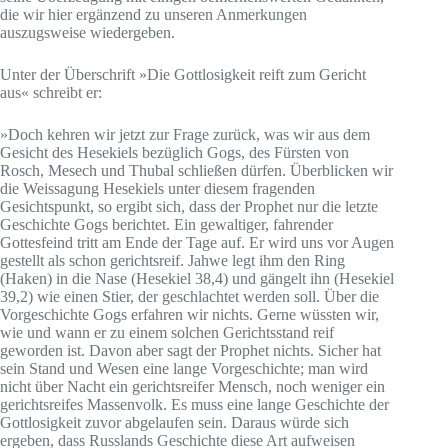
die wir hier ergänzend zu unseren Anmerkungen
auszugsweise wiedergeben.
Unter der Überschrift »Die Gottlosigkeit reift zum Gericht
aus« schreibt er:
»Doch kehren wir jetzt zur Frage zurück, was wir aus dem
Gesicht des Hesekiels bezüglich Gogs, des Fürsten von
Rosch, Mesech und Thubal schließen dürfen. Überblicken wir
die Weissagung Hesekiels unter diesem fragenden
Gesichtspunkt, so ergibt sich, dass der Prophet nur die letzte
Geschichte Gogs berichtet. Ein gewaltiger, fahrender
Gottesfeind tritt am Ende der Tage auf. Er wird uns vor Augen
gestellt als schon gerichtsreif. Jahwe legt ihm den Ring
(Haken) in die Nase (Hesekiel 38,4) und gängelt ihn (Hesekiel
39,2) wie einen Stier, der geschlachtet werden soll. Über die
Vorgeschichte Gogs erfahren wir nichts. Gerne wüssten wir,
wie und wann er zu einem solchen Gerichtsstand reif
geworden ist. Davon aber sagt der Prophet nichts. Sicher hat
sein Stand und Wesen eine lange Vorgeschichte; man wird
nicht über Nacht ein gerichtsreifer Mensch, noch weniger ein
gerichtsreifes Massenvolk. Es muss eine lange Geschichte der
Gottlosigkeit zuvor abgelaufen sein. Daraus würde sich
ergeben, dass Russlands Geschichte diese Art aufweisen