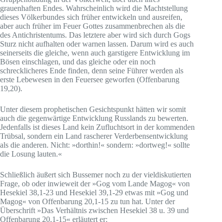
grauenhaften Endes. Wahrscheinlich wird die Machtstellung
dieses Völkerbundes sich früher entwickeln und ausreifen,
aber auch früher im Feuer Gottes zusammenbrechen als die
des Antichristentums. Das letztere aber wird sich durch Gogs
Sturz nicht aufhalten oder warnen lassen. Darum wird es auch
seinerseits die gleiche, wenn auch garstigere Entwicklung im
Bösen einschlagen, und das gleiche oder ein noch
schrecklicheres Ende finden, denn seine Führer werden als
erste Lebewesen in den Feuersee geworfen (Offenbarung
19,20).
Unter diesem prophetischen Gesichtspunkt hätten wir somit
auch die gegenwärtige Entwicklung Russlands zu bewerten.
Jedenfalls ist dieses Land kein Zufluchtsort in der kommenden
Trübsal, sondern ein Land rascherer Verderbensentwicklung
als die anderen. Nicht: »dorthin!« sondern: »dortweg!« sollte
die Losung lauten.«
Schließlich äußert sich Bussemer noch zu der vieldiskutierten
Frage, ob oder inwieweit der »Gog vom Lande Magog« von
Hesekiel 38,1-23 und Hesekiel 39,1-29 etwas mit »Gog und
Magog« von Offenbarung 20,1-15 zu tun hat. Unter der
Überschrift »Das Verhältnis zwischen Hesekiel 38 u. 39 und
Offenbarung 20,1-15« erläutert er: