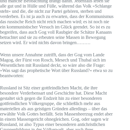
und manche Beobachtung drängt dahin. Jedenfalls leben sie
alle gut und in Hülle und Fülle, während das Volk »Schlange
steht« und die, die nicht zur Partei gehören, sterben und
verderben. Es ist ja auch zu erwarten, dass der Kommunismus
das russische Reich nicht reich machen wird; es ist noch nie
ein kommunistischer Versuch im Glück geendet. So ist es zu
begreifen, dass auch Gog voll Raubgier die Schätze Kanaans
betrachtet und sie zu erbeuten seine Massen in Bewegung
setzen wird. Er wird nichts davon bringen………
Wenn unsere Annahme zutrifft, dass der Gog vom Lande
Magog, der Fürst von Rosch, Mesech und Thubal sich im
Wesentlichen mit Russland deckt, so wäre also die Frage:
»Was sagt das prophetische Wort über Russland?« etwa so zu
beantworten:
Russland ist Sitz einer gottfeindlichen Macht, die ihre
besondere Verderbensart und Geschichte hat. Diese Macht
gestaltet sich gegen die Endzeit hin zu einer besonderen
gottfeindlichen Völkergruppe, die schließlich mehr aus
materiellen als aus geistigen Gründen allerdings – über das
erwählte Volk Gottes herfällt. Sein Massenheerzug endet aber
in einem Massengericht ohnegleichen. Gog, oder sagen wir
Russland, ist also Typus einer besonderen antichristlichen
Gruppenbildung in der Völkerwelt, aber auch ihres