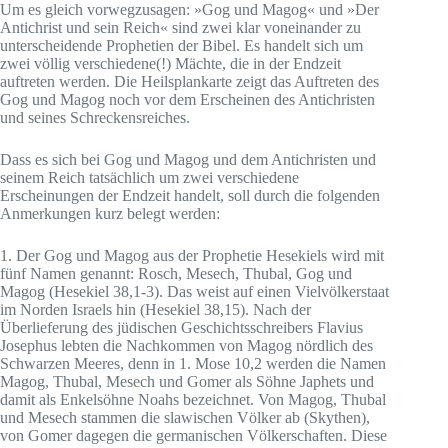
Um es gleich vorwegzusagen: »Gog und Magog« und »Der
Antichrist und sein Reich« sind zwei klar voneinander zu
unterscheidende Prophetien der Bibel. Es handelt sich um
zwei völlig verschiedene(!) Mächte, die in der Endzeit
auftreten werden. Die Heilsplankarte zeigt das Auftreten des
Gog und Magog noch vor dem Erscheinen des Antichristen
und seines Schreckensreiches.
Dass es sich bei Gog und Magog und dem Antichristen und
seinem Reich tatsächlich um zwei verschiedene
Erscheinungen der Endzeit handelt, soll durch die folgenden
Anmerkungen kurz belegt werden:
1. Der Gog und Magog aus der Prophetie Hesekiels wird mit
fünf Namen genannt: Rosch, Mesech, Thubal, Gog und
Magog (Hesekiel 38,1-3). Das weist auf einen Vielvölkerstaat
im Norden Israels hin (Hesekiel 38,15). Nach der
Überlieferung des jüdischen Geschichtsschreibers Flavius
Josephus lebten die Nachkommen von Magog nördlich des
Schwarzen Meeres, denn in 1. Mose 10,2 werden die Namen
Magog, Thubal, Mesech und Gomer als Söhne Japhets und
damit als Enkelsöhne Noahs bezeichnet. Von Magog, Thubal
und Mesech stammen die slawischen Völker ab (Skythen),
von Gomer dagegen die germanischen Völkerschaften. Diese