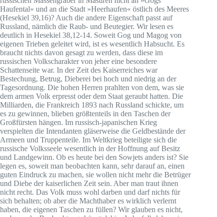
russischen Massengräber in Masuren nicht an »Gogs
Haufental« und an die Stadt »Heerhaufen« östlich des Meeres
(Hesekiel 39,16)? Auch die andere Eigenschaft passt auf
Russland, nämlich die Raub- und Beutegier. Wir lesen es
deutlich in Hesekiel 38,12-14. Soweit Gog und Magog von
eigenen Trieben geleitet wird, ist es wesentlich Habsucht. Es
braucht nichts davon gesagt zu werden, dass diese im
russischen Volkscharakter von jeher eine besondere
Schattenseite war. In der Zeit des Kaiserreiches war
Bestechung, Betrug, Dieberei bei hoch und niedrig an der
Tagesordnung. Die hohen Herren prahlten von dem, was sie
dem armen Volk erpresst oder dem Staat geraubt hatten. Die
Milliarden, die Frankreich 1893 nach Russland schickte, um
es zu gewinnen, blieben größtenteils in den Taschen der
Großfürsten hängen. Im russisch-japanischen Krieg
verspielten die Intendanten gläserweise die Geldbestände der
Armeen und Truppenteile. Im Weltkrieg beteiligte sich die
russische Volksseele wesentlich in der Hoffnung auf Besitz
und Landgewinn. Ob es heute bei den Sowjets anders ist? Sie
legen es, soweit man beobachten kann, sehr darauf an, einen
guten Eindruck zu machen, sie wollen nicht mehr die Betrüger
und Diebe der kaiserlichen Zeit sein. Aber man traut ihnen
nicht recht. Das Volk muss wohl darben und darf nichts für
sich behalten; ob aber die Machthaber es wirklich verlernt
haben, die eigenen Taschen zu füllen? Wir glauben es nicht,