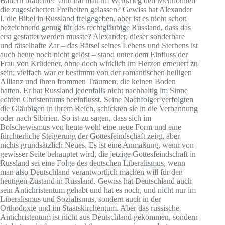
Bauern brauchte? Und hat man im Weltkrieg den Mennoniten
die zugesicherten Freiheiten gelassen? Gewiss hat Alexander
I. die Bibel in Russland freigegeben, aber ist es nicht schon
bezeichnend genug für das rechtgläubige Russland, dass das
erst gestattet werden musste? Alexander, dieser sonderbare
und rätselhafte Zar – das Rätsel seines Lebens und Sterbens ist
auch heute noch nicht gelöst – stand unter dem Einfluss der
Frau von Krüdener, ohne doch wirklich im Herzen erneuert zu
sein; vielfach war er bestimmt von der romantischen heiligen
Allianz und ihren frommen Träumen, die keinen Boden
hatten. Er hat Russland jedenfalls nicht nachhaltig im Sinne
echten Christentums beeinflusst. Seine Nachfolger verfolgten
die Gläubigen in ihrem Reich, schickten sie in die Verbannung
oder nach Sibirien. So ist zu sagen, dass sich im
Bolschewismus von heute wohl eine neue Form und eine
fürchterliche Steigerung der Gottesfeindschaft zeigt, aber
nichts grundsätzlich Neues. Es ist eine Anmaßung, wenn von
gewisser Seite behauptet wird, die jetzige Gottesfeindschaft in
Russland sei eine Folge des deutschen Liberalismus, wenn
man also Deutschland verantwortlich machen will für den
heutigen Zustand in Russland. Gewiss hat Deutschland auch
sein Antichristentum gehabt und hat es noch, und nicht nur im
Liberalismus und Sozialismus, sondern auch in der
Orthodoxie und im Staatskirchentum. Aber das russische
Antichristentum ist nicht aus Deutschland gekommen, sondern