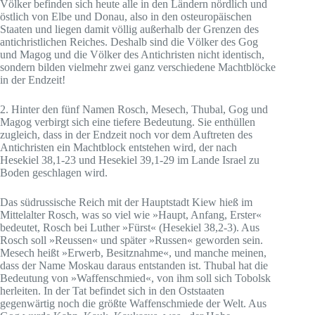
Völker befinden sich heute alle in den Ländern nördlich und
östlich von Elbe und Donau, also in den osteuropäischen
Staaten und liegen damit völlig außerhalb der Grenzen des
antichristlichen Reiches. Deshalb sind die Völker des Gog
und Magog und die Völker des Antichristen nicht identisch,
sondern bilden vielmehr zwei ganz verschiedene Machtblöcke
in der Endzeit!
2. Hinter den fünf Namen Rosch, Mesech, Thubal, Gog und
Magog verbirgt sich eine tiefere Bedeutung. Sie enthüllen
zugleich, dass in der Endzeit noch vor dem Auftreten des
Antichristen ein Machtblock entstehen wird, der nach
Hesekiel 38,1-23 und Hesekiel 39,1-29 im Lande Israel zu
Boden geschlagen wird.
Das südrussische Reich mit der Hauptstadt Kiew hieß im
Mittelalter Rosch, was so viel wie »Haupt, Anfang, Erster«
bedeutet, Rosch bei Luther »Fürst« (Hesekiel 38,2-3). Aus
Rosch soll »Reussen« und später »Russen« geworden sein.
Mesech heißt »Erwerb, Besitznahme«, und manche meinen,
dass der Name Moskau daraus entstanden ist. Thubal hat die
Bedeutung von »Waffenschmied«, von ihm soll sich Tobolsk
herleiten. In der Tat befindet sich in den Oststaaten
gegenwärtig noch die größte Waffenschmiede der Welt. Aus