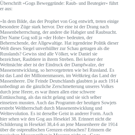
Überschrift »Gogs Beweggründe: Raub- und Beutegier« führt
er aus:
»In dem Bilde, das der Prophet von Gog entwirft, treten einige
besondere Züge stark hervor. Der eine ist der Drang nach
Massenbeherrschung, der andere die Habgier und Raubsucht.
Der Name Gog soll ja »der Hohe« bedeuten, der
Beherrschende, der Allgewaltige. Hat irgendeine Politik dieser
Welt dieses Siegel unverhüllter zur Schau getragen als die
Russlands? Gewiss sind alle Völker, wie Daniel sie
bezeichnet, Raubtiere in ihrem Streben. Bei keiner der
Weltmächte aber ist der Eindruck der Dampfwalze, der
Massenentwicklung, so hervorgetreten wie bei Russland. Es
ist das Land der Millionenmassen, im Weltkrieg das Land der
Massenheere. Die Feinde Deutschlands glaubten ja auch 1914
unbedingt an die gänzliche Zerschmetterung unseres Volkes
durch jene Heere, es war ihnen allen eine schwere
Enttäuschung, als das nicht gelang und sie sich selber
einsetzen mussten. Auch das Programm der heutigen Sowjets
erstrebt Weltherrschaft durch Massenentwicklung und
Weltrevolution. Es ist derselbe Geist in anderer Form. Auch
hier sehen wir den Gog aus Hesekiel 38. Erinnert nicht die
Schilderung in Hesekiel 38,4-6 an jene Massenheere die 1914
über die ostpreußischen Grenzen einbrachen? Erinnern die