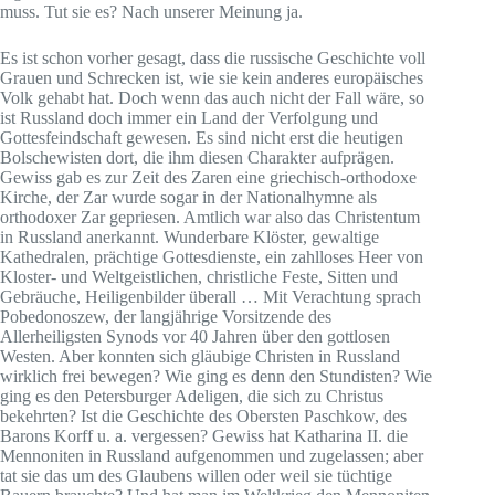
muss. Tut sie es? Nach unserer Meinung ja.
Es ist schon vorher gesagt, dass die russische Geschichte voll
Grauen und Schrecken ist, wie sie kein anderes europäisches
Volk gehabt hat. Doch wenn das auch nicht der Fall wäre, so
ist Russland doch immer ein Land der Verfolgung und
Gottesfeindschaft gewesen. Es sind nicht erst die heutigen
Bolschewisten dort, die ihm diesen Charakter aufprägen.
Gewiss gab es zur Zeit des Zaren eine griechisch-orthodoxe
Kirche, der Zar wurde sogar in der Nationalhymne als
orthodoxer Zar gepriesen. Amtlich war also das Christentum
in Russland anerkannt. Wunderbare Klöster, gewaltige
Kathedralen, prächtige Gottesdienste, ein zahlloses Heer von
Kloster- und Weltgeistlichen, christliche Feste, Sitten und
Gebräuche, Heiligenbilder überall … Mit Verachtung sprach
Pobedonoszew, der langjährige Vorsitzende des
Allerheiligsten Synods vor 40 Jahren über den gottlosen
Westen. Aber konnten sich gläubige Christen in Russland
wirklich frei bewegen? Wie ging es denn den Stundisten? Wie
ging es den Petersburger Adeligen, die sich zu Christus
bekehrten? Ist die Geschichte des Obersten Paschkow, des
Barons Korff u. a. vergessen? Gewiss hat Katharina II. die
Mennoniten in Russland aufgenommen und zugelassen; aber
tat sie das um des Glaubens willen oder weil sie tüchtige