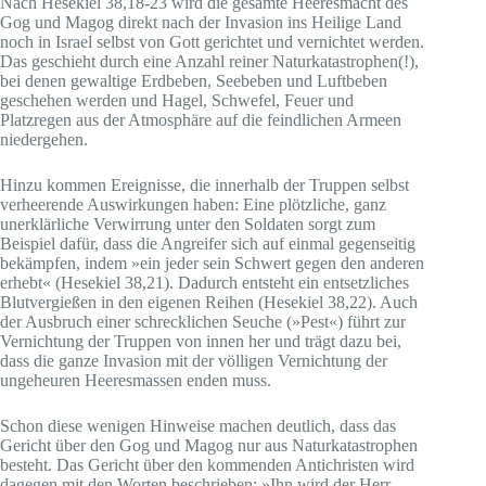
Nach Hesekiel 38,18-23 wird die gesamte Heeresmacht des
Gog und Magog direkt nach der Invasion ins Heilige Land
noch in Israel selbst von Gott gerichtet und vernichtet werden.
Das geschieht durch eine Anzahl reiner Naturkatastrophen(!),
bei denen gewaltige Erdbeben, Seebeben und Luftbeben
geschehen werden und Hagel, Schwefel, Feuer und
Platzregen aus der Atmosphäre auf die feindlichen Armeen
niedergehen.
Hinzu kommen Ereignisse, die innerhalb der Truppen selbst
verheerende Auswirkungen haben: Eine plötzliche, ganz
unerklärliche Verwirrung unter den Soldaten sorgt zum
Beispiel dafür, dass die Angreifer sich auf einmal gegenseitig
bekämpfen, indem »ein jeder sein Schwert gegen den anderen
erhebt« (Hesekiel 38,21). Dadurch entsteht ein entsetzliches
Blutvergießen in den eigenen Reihen (Hesekiel 38,22). Auch
der Ausbruch einer schrecklichen Seuche (»Pest«) führt zur
Vernichtung der Truppen von innen her und trägt dazu bei,
dass die ganze Invasion mit der völligen Vernichtung der
ungeheuren Heeresmassen enden muss.
Schon diese wenigen Hinweise machen deutlich, dass das
Gericht über den Gog und Magog nur aus Naturkatastrophen
besteht. Das Gericht über den kommenden Antichristen wird
dagegen mit den Worten beschrieben: »Ihn wird der Herr