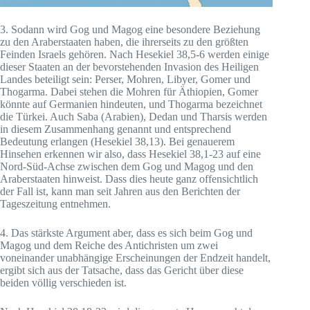
3. Sodann wird Gog und Magog eine besondere Beziehung
zu den Araberstaaten haben, die ihrerseits zu den größten
Feinden Israels gehören. Nach Hesekiel 38,5-6 werden einige
dieser Staaten an der bevorstehenden Invasion des Heiligen
Landes beteiligt sein: Perser, Mohren, Libyer, Gomer und
Thogarma. Dabei stehen die Mohren für Äthiopien, Gomer
könnte auf Germanien hindeuten, und Thogarma bezeichnet
die Türkei. Auch Saba (Arabien), Dedan und Tharsis werden
in diesem Zusammenhang genannt und entsprechend
Bedeutung erlangen (Hesekiel 38,13). Bei genauerem
Hinsehen erkennen wir also, dass Hesekiel 38,1-23 auf eine
Nord-Süd-Achse zwischen dem Gog und Magog und den
Araberstaaten hinweist. Dass dies heute ganz offensichtlich
der Fall ist, kann man seit Jahren aus den Berichten der
Tageszeitung entnehmen.
4. Das stärkste Argument aber, dass es sich beim Gog und
Magog und dem Reiche des Antichristen um zwei
voneinander unabhängige Erscheinungen der Endzeit handelt,
ergibt sich aus der Tatsache, dass das Gericht über diese
beiden völlig verschieden ist.