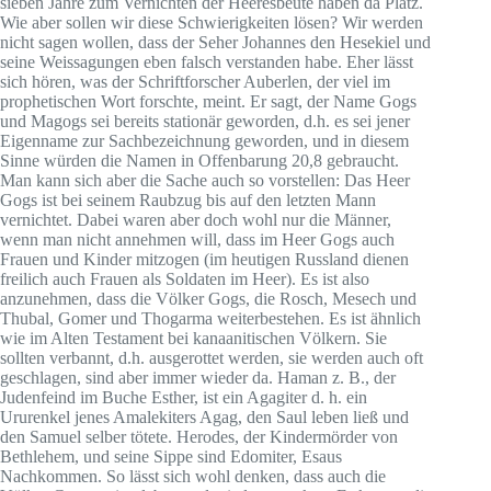
sieben Jahre zum Vernichten der Heeresbeute haben da Platz.
Wie aber sollen wir diese Schwierigkeiten lösen? Wir werden
nicht sagen wollen, dass der Seher Johannes den Hesekiel und
seine Weissagungen eben falsch verstanden habe. Eher lässt
sich hören, was der Schriftforscher Auberlen, der viel im
prophetischen Wort forschte, meint. Er sagt, der Name Gogs
und Magogs sei bereits stationär geworden, d.h. es sei jener
Eigenname zur Sachbezeichnung geworden, und in diesem
Sinne würden die Namen in Offenbarung 20,8 gebraucht.
Man kann sich aber die Sache auch so vorstellen: Das Heer
Gogs ist bei seinem Raubzug bis auf den letzten Mann
vernichtet. Dabei waren aber doch wohl nur die Männer,
wenn man nicht annehmen will, dass im Heer Gogs auch
Frauen und Kinder mitzogen (im heutigen Russland dienen
freilich auch Frauen als Soldaten im Heer). Es ist also
anzunehmen, dass die Völker Gogs, die Rosch, Mesech und
Thubal, Gomer und Thogarma weiterbestehen. Es ist ähnlich
wie im Alten Testament bei kanaanitischen Völkern. Sie
sollten verbannt, d.h. ausgerottet werden, sie werden auch oft
geschlagen, sind aber immer wieder da. Haman z. B., der
Judenfeind im Buche Esther, ist ein Agagiter d. h. ein
Ururenkel jenes Amalekiters Agag, den Saul leben ließ und
den Samuel selber tötete. Herodes, der Kindermörder von
Bethlehem, und seine Sippe sind Edomiter, Esaus
Nachkommen. So lässt sich wohl denken, dass auch die