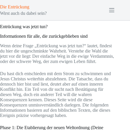
Zum
Die Entrückung
Inhalt
springen
Wirst auch du dabei sein?
Entrückung was jetzt tun?
Informationen für alle, die zurückgeblieben sind
Wenn deine Frage „Entrückung was jetzt tun?“ lautet, findest
du hier die ungeschminkte Wahrheit. Verstehe die Wahl die
jetzt vor dir liegt: Der einfache Weg in die ewige Verdammnis,
oder der schwere Weg, der zum ewigen Leben führt.
Du hast dich entschieden mit dem Strom zu schwimmen und
Jesus Christus weiterhin abzulehnen. Die Tatsache, dass du
dennoch hier bist und liest, deutet aber auf einen inneren
Konflikt hin. Ein Teil von dir sucht nach Bestätigung für
diesen Weg, doch ein anderer Teil will die wahren
Konsequenzen kennen. Dieses Seite wird dir diese
Konsequenzen unmissverständlich darlegen. Die folgenden
Informationen basieren auf den biblischen Texten, die dieses
Ereignis präzise vorhergesagt haben.
Phase 1: Die Etablierung der neuen Weltordnung (Deine